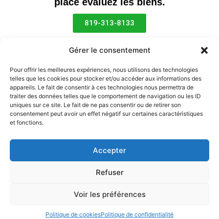
place évaluez les biens.
819-313-8133
Antiquités
Or et argent
Gérer le consentement
Monnaie et billets anciens
Affiches et enseignes publicitaires
Jouets anciens
Pour offrir les meilleures expériences, nous utilisons des technologies
Objet de collection et inusités
telles que les cookies pour stocker et/ou accéder aux informations des
appareils. Le fait de consentir à ces technologies nous permettra de
Objet militaires anciens
Objet vintage
traiter des données telles que le comportement de navigation ou les ID
Figurine de collection
Vinyle
uniques sur ce site. Le fait de ne pas consentir ou de retirer son
Toile et œuvre d’arts d’artiste reconnus
consentement peut avoir un effet négatif sur certaines caractéristiques
et fonctions.
& bien plus encore!
Accepter
Achète Vend Comptant - Pour acheter et vendre au meilleur
prix!
Refuser
Victoriaville
Drummondville
Trois-Rivières
Thetford Mines
Princeville
Plessisville
Voir les préférences
Achète Vend © 2026 | Tous droits réservés
Politique de cookies
Politique de confidentialité