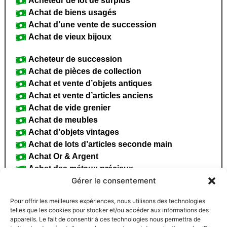
Acheteur de lot de surplus
Achat de biens usagés
Achat d’une vente de succession
Achat de vieux bijoux
Acheteur de succession
Achat de pièces de collection
Achat et vente d’objets antiques
Achat et vente d’articles anciens
Achat de vide grenier
Achat de meubles
Achat d’objets vintages
Achat de lots d’articles seconde main
Achat Or & Argent
Achat des métaux précieux
Gérer le consentement
Achat & Vente d'articles de valeur
Nous achetons de tout
Pour offrir les meilleures expériences, nous utilisons des technologies
telles que les cookies pour stocker et/ou accéder aux informations des
Estimation d’antiquité
Antiquaire qui achète
appareils. Le fait de consentir à ces technologies nous permettra de